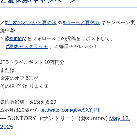
と夏休み!キャンペーン
／
#金麦のオフから夏の味
🍻
#パーっと夏休み
キャンペーン実
施中🏖
＼
@suntory
をフォロー＆この投稿をリポストして、
「
#夏休みスクラッチ
」に毎日チャレンジ！
JTBトラベルギフト 10万円分
または、
金麦のオフ 6缶が
その場で当たります🎯
⏰応募締切：5/13(火)8:29
⚠応募は20歳から
pic.twitter.com/g0ve9XYjPT
— SUNTORY（サントリー） (@suntory)
May 12,
2025