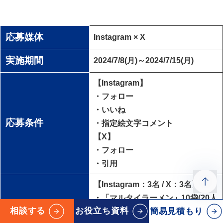
応募媒体
Instagram × X
実施期間
2024/7/8(月)～2024/7/15(月)
【Instagram】
・フォロー
・いいね
応募条件
・指定絵文字コメント
【X】
・フォロー
・引用
【Instagram：3名 / X：3名】
・「マルタイラーメン」10袋(20人
景品情報
相談する
お役立ち資料
簡易見積もり
前)