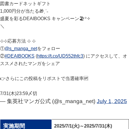
図書カードネットギフト
1,000円分が当たる🎁ˎˊ˗
盛夏を彩るDEAIBOOKS キャンペーン🏖️꙳✧
＼
⊹⊹応募方法 ⊹ ⊹
①
@s_manga_net
をフォロー
②
#DEAIBOOKS
(
https://t.co/UD552thfc3
) にアクセスして、オ
ススメされたマンガをシェア
👉さらにこの投稿をリポストで当選確率🆙
7/31(木)23:59〆切
— 集英社マンガ公式 (@s_manga_net)
July 1, 2025
実施期間
2025/7/1(火)～2025/7/31(木)