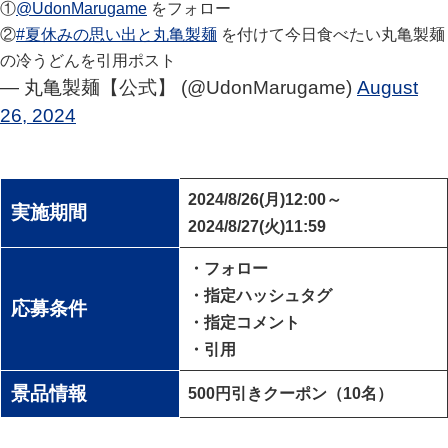
①
@UdonMarugame
をフォロー​
②
#夏休みの思い出と丸亀製麺
を付けて今日食べたい丸亀製麺
の冷うどんを引用ポスト
— 丸亀製麺【公式】 (@UdonMarugame)
August
26, 2024
2024/8/26(月)12:00～
実施期間
2024/8/27(火)11:59
・フォロー
・指定ハッシュタグ
応募条件
・指定コメント
・引用
景品情報
500円引きクーポン（10名）