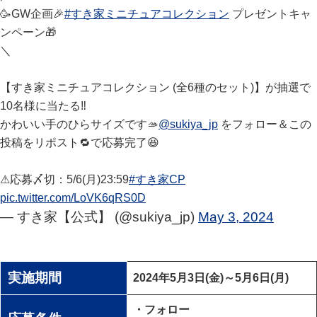
🥳GW企画🎉
#すき家ミニチュアコレクション
プレゼントキャ
ンペーン🎁
＼
【すき家ミニチュアコレクション (全6種のセット)】が抽選で
10名様に当たる‼️
かわいい手のひらサイズです🫴
@sukiya_jp
をフォロー＆この
投稿をリポスト🔁で応募完了😆
⚠応募〆切：5/6(月)23:59
#すき家CP
pic.twitter.com/LoVK6qRS0D
— すき家【公式】 (@sukiya_jp)
May 3, 2024
実施期間
2024年5月3日(金)～5月6日(月)
・フォロー