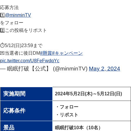
応募方法
1️⃣
@minminTV
をフォロー
2️⃣この投稿をリポスト
⏱️5/12(日)23:59まで
💌当選者に後日DM
#懸賞
#キャンペーン
pic.twitter.com/U8FeFwdqYc
— 眠眠打破【公式】 (@minminTV)
May 2, 2024
実施期間
2024年5月2日(木)～5月12日(日)
・フォロー
応募条件
・リポスト
景品
眠眠打破10本（10名）