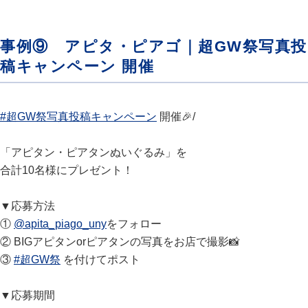
事例⑨ アピタ・ピアゴ｜超GW祭写真投
稿キャンペーン 開催
#超GW祭写真投稿キャンペーン
開催🎉/
「アピタン・ピアタンぬいぐるみ」を
合計10名様にプレゼント！
▼応募方法
①
@apita_piago_uny
をフォロー
② BIGアピタンorピアタンの写真をお店で撮影📸
③
#超GW祭
を付けてポスト
▼応募期間