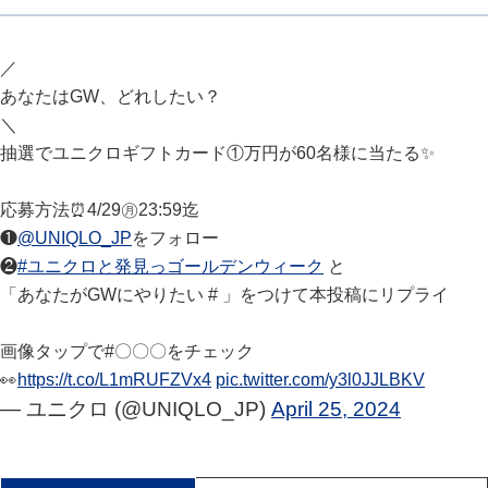
／
あなたはGW、どれしたい？
＼
抽選でユニクロギフトカード①万円が60名様に当たる✨
応募方法⏰4/29㊊23:59迄
❶
@UNIQLO_JP
をフォロー
❷
#ユニクロと発見っゴールデンウィーク
と
「あなたがGWにやりたい # 」をつけて本投稿にリプライ
画像タップで#〇〇〇をチェック
👀
https://t.co/L1mRUFZVx4
pic.twitter.com/y3l0JJLBKV
— ユニクロ (@UNIQLO_JP)
April 25, 2024