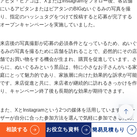
アピタ・ピアゴは、XまたはInstagramをフォロー後、各店舗
にいるアピタンまたはピアタンのBIGぬいぐるみの写真を撮
り、指定のハッシュタグをつけて投稿すると応募が完了する
オープンキャンペーンを実施していました。
来店後の写真撮影が応募の必須条件となっているため、ぬいぐ
るみの写真を撮るために店舗を訪れることで、必然的にその店
舗でお買い物をする機会が生まれ、購買を促進しています。さ
らに、ぬいぐるみという景品は、特に小さなお子さんがいる家
庭にとって魅力的であり、家族層に向けた効果的な訴求が可能
です。来店促進と共に、来店者が継続的に訪れるきっかけを作
り、キャンペーン終了後も長期的な効果が期待できます。
また、XとInstagramという2つの媒体を活用しています。ユー
ザーが自分に合った参加方法を選んで気軽に参加できるため、
応募者の敷居が低くなり、応募者数の増加が期待できます。
相談する
お役立ち資料
簡易見積もり