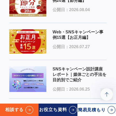
例20選【節分編】
公開日：2026.08.04
Web・SNSキャンペーン事
例15選【お正月編】
公開日：2026.07.27
SNSキャンペーン設計講座
レポート｜媒体ごとの手法を
目的別でご紹介
公開日：2026.06.25
化粧品キャンペーン事例12
相談する
お役立ち資料
簡易見積もり
選｜SNS・Web・LINEの活