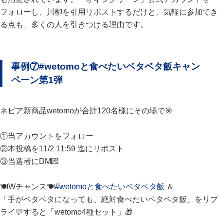
フォローし、川柳を引用リポストするだけと、気軽に参加でき
る点も、多くの人を引きつける理由です。
事例⑦#wetomoと食べたいベタベタ飯キャン
ペーン第1弾
ネピア新商品wetomoが合計120名様にその場で🎯
①当アカウントをフォロー
②本投稿を11/2 11:59 迄にリポスト
③当選者にDM💌
🍽️Wチャンス🍽️
#wetomoと食べたいベタベタ飯
＆
「手がベタベタになっても、絶対食べたいベタベタ飯」をリプ
ライ💬すると「wetomo4種セット」🎁