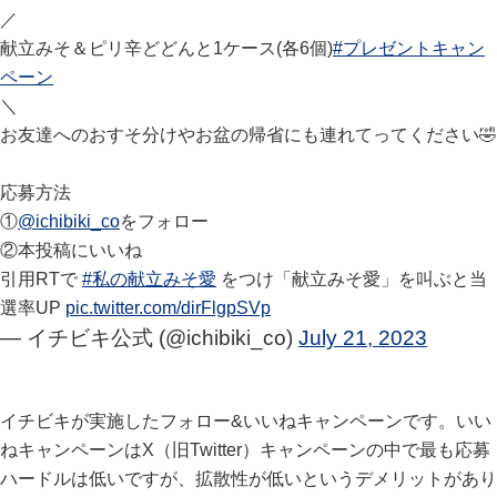
／
献立みそ＆ピリ辛どどんと1ケース(各6個)
#プレゼントキャン
ペーン
＼
お友達へのおすそ分けやお盆の帰省にも連れてってください🤣
応募方法
①
@ichibiki_co
をフォロー
②本投稿にいいね
引用RTで
#私の献立みそ愛
をつけ「献立みそ愛」を叫ぶと当
選率UP
pic.twitter.com/dirFlgpSVp
— イチビキ公式 (@ichibiki_co)
July 21, 2023
イチビキが実施したフォロー&いいねキャンペーンです。いい
ねキャンペーンはX（旧Twitter）キャンペーンの中で最も応募
ハードルは低いですが、拡散性が低いというデメリットがあり