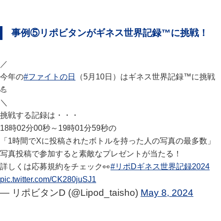
事例⑤リポビタンがギネス世界記録™に挑戦！
／
今年の
#ファイトの日
（5月10日）はギネス世界記録™に挑戦
💪
＼
挑戦する記録は・・・
18時02分00秒～19時01分59秒の
「1時間でXに投稿されたボトルを持った人の写真の最多数」
写真投稿で参加すると素敵なプレゼントが当たる！
詳しくは応募規約をチェック👀
#リポDギネス世界記録2024
pic.twitter.com/CK280juSJ1
— リポビタンD (@Lipod_taisho)
May 8, 2024