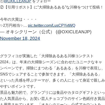
①
@OXICLEANJP
をフォロー
②【引用リポスト】に”大掃除あるある”な川柳をつけて投稿！
今年の大賞は・・・・
✨2万円相当✨…
pic.twitter.com/LusCPYvtWQ
— オキシクリーン（公式） (@OXICLEANJP)
November 18, 2024
グラフィコが実施した「大掃除あるある川柳コンテスト
2024」は、年末の大掃除シーズンに合わせたユニークなキャ
ンペーンです。掃除にまつわる「あるある」を川柳で表現し、
SNSでシェアすることで参加できます。「大掃除あるある」
といった共感を呼ぶテーマが、多くの人にとって身近で親しみ
やすいポイントです。
景品も魅力的で、グランプリには食品やカタログギフトといっ
た人気景品から、お笑い芸人チョコプラのサイン色紙付き賞品
も用意されています。「オキシクリーン」公式アカウントを