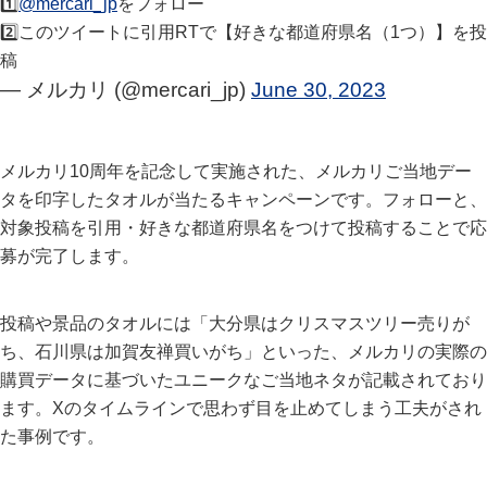
1️⃣
@mercari_jp
をフォロー
2️⃣このツイートに引用RTで【好きな都道府県名（1つ）】を投
稿
— メルカリ (@mercari_jp)
June 30, 2023
メルカリ10周年を記念して実施された、メルカリご当地デー
タを印字したタオルが当たるキャンペーンです。フォローと、
対象投稿を引用・好きな都道府県名をつけて投稿することで応
募が完了します。
投稿や景品のタオルには「大分県はクリスマスツリー売りが
ち、石川県は加賀友禅買いがち」といった、メルカリの実際の
購買データに基づいたユニークなご当地ネタが記載されており
ます。Xのタイムラインで思わず目を止めてしまう工夫がされ
た事例です。