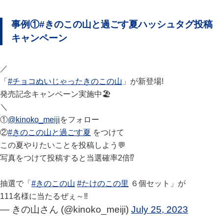
事例①#きのこの山と過ごす夏ハッシュタグ投稿
キャンペーン
／
「
#チョコぬいじゃったきのこの山
」が新登場!
発売記念キャンペーン実施中🏖
＼
①
@kinoko_meiji
をフォロー
②
#きのこの山と過ごす夏
をつけて
この夏やりたいことを投稿しよう💬
写真をつけて投稿すると当選確率2倍⁉
抽選で「
#きのこの山
#たけのこの里
６個セット」が
111名様に当たるぜぇ～‼
— きの山さん (@kinoko_meiji)
July 25, 2023