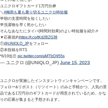
ユニクロギフトカード1万円分🎁
＼
#梅雨も夏も乗り切るユニクロ時短服
💬朝の支度時間を短くしたい
💬洗濯物を早く乾かしたい
そんなあなたにタイパ(時間対効果)のよい時短服を紹介🎉
▼応募規約
https://t.co/tKd2BZG3fi
①
@UNIQLO_JP
をフォロー
②本投稿をRT🔃
*6/19迄⏰
pic.twitter.com/aMTfzD955s
— ユニクロ (@UNIQLO_JP)
June 15, 2023
ユニクロが実施したインスタントウィンキャンペーンです。
フォロー&リポスト（リツイート）のみと手軽かつ、人気の景
品である1万円分のギフトカードが用意されているため、かな
りの応募が集まると予想されます。