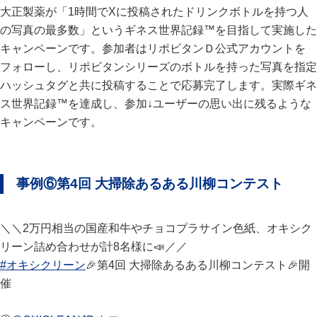
大正製薬が「1時間でXに投稿されたドリンクボトルを持つ人
の写真の最多数」というギネス世界記録™を目指して実施した
キャンペーンです。参加者はリポビタンＤ公式アカウントを
フォローし、リポビタンシリーズのボトルを持った写真を指定
ハッシュタグと共に投稿することで応募完了します。実際ギネ
ス世界記録™を達成し、参加↓ユーザーの思い出に残るような
キャンペーンです。
事例⑥第4回 大掃除あるある川柳コンテスト
＼＼2万円相当の国産和牛やチョコプラサイン色紙、オキシク
リーン詰め合わせが計8名様に📣／／
#オキシクリーン
🎉第4回 大掃除あるある川柳コンテスト🎉開
催