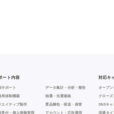
ポート内容
対応キ
画サポート
データ集計・分析・報告
オープン
務局体制構築
抽選・当選連絡
クローズ
リエイティブ制作
景品梱包・発送・保管
SNSキ
募受付・個人情報管理
アカウント・広告運用
流通タイ