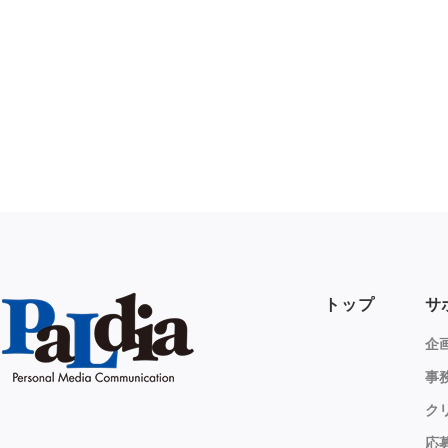
トップ
サ
企
事
ク
応