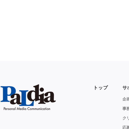
トップ
サ
企
事
ク
応