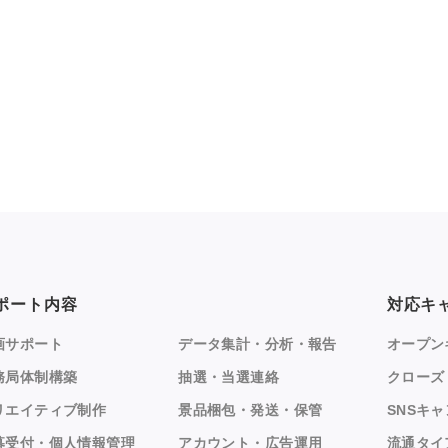
ポート内容
対応キ
画サポート
データ集計・分析・報告
オープン
務局体制構築
抽選・当選連絡
クローズ
リエイティブ制作
景品梱包・発送・保管
SNSキ
募受付・個人情報管理
アカウント・広告運用
流通タイ