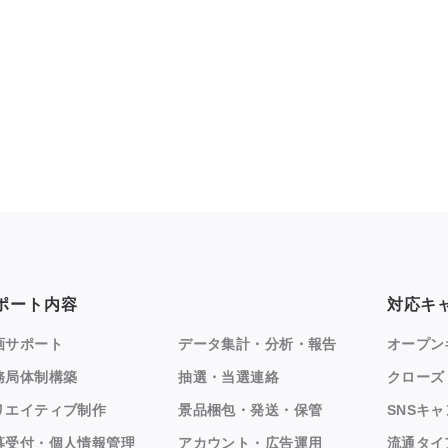
ポート内容
対応キ
画サポート
データ集計・分析・報告
オープン
務局体制構築
抽選・当選連絡
クローズ
リエイティブ制作
景品梱包・発送・保管
SNSキ
募受付・個人情報管理
アカウント・広告運用
流通タイ