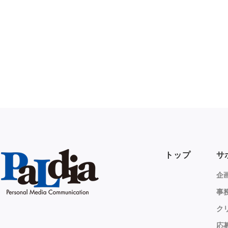
トップ
サ
企
事
ク
応