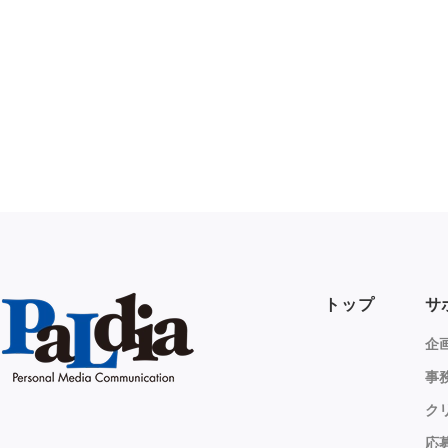
トップ
サ
企
事
ク
応