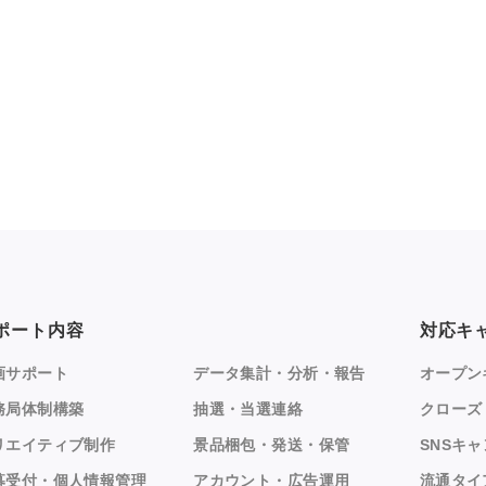
ポート内容
対応キ
画サポート
データ集計・分析・報告
オープン
務局体制構築
抽選・当選連絡
クローズ
リエイティブ制作
景品梱包・発送・保管
SNSキ
募受付・個人情報管理
アカウント・広告運用
流通タイ