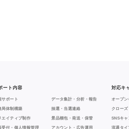
ポート内容
対応キ
画サポート
データ集計・分析・報告
オープン
務局体制構築
抽選・当選連絡
クローズ
リエイティブ制作
景品梱包・発送・保管
SNSキ
募受付・個人情報管理
アカウント・広告運用
流通タイ