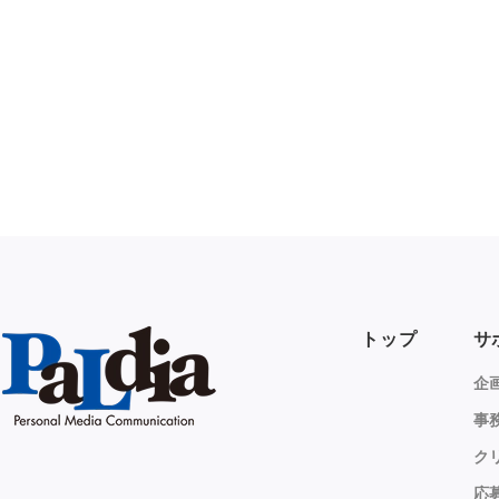
トップ
サ
企
事
ク
応