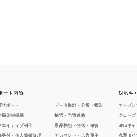
ポート内容
対応キ
画サポート
データ集計・分析・報告
オープン
務局体制構築
抽選・当選連絡
クローズ
リエイティブ制作
景品梱包・発送・保管
SNSキ
募受付・個人情報管理
アカウント・広告運用
流通タイ