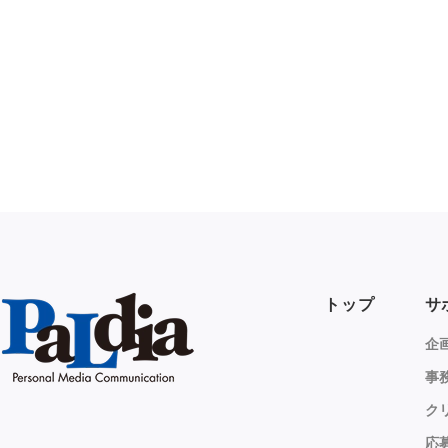
トップ
サ
企
事
ク
応