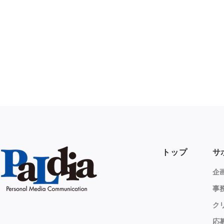
トップ
サ
企
事
ク
応