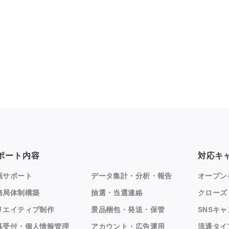
ポート内容
対応キ
画サポート
データ集計・分析・報告
オープン
務局体制構築
抽選・当選連絡
クローズ
リエイティブ制作
景品梱包・発送・保管
SNSキ
募受付・個人情報管理
アカウント・広告運用
流通タイ