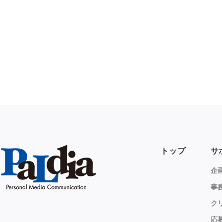
トップ
サ
企
事
ク
応