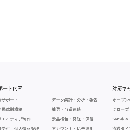
ポート内容
対応キ
画サポート
データ集計・分析・報告
オープン
務局体制構築
抽選・当選連絡
クローズ
リエイティブ制作
景品梱包・発送・保管
SNSキ
募受付・個人情報管理
アカウント・広告運用
流通タイ