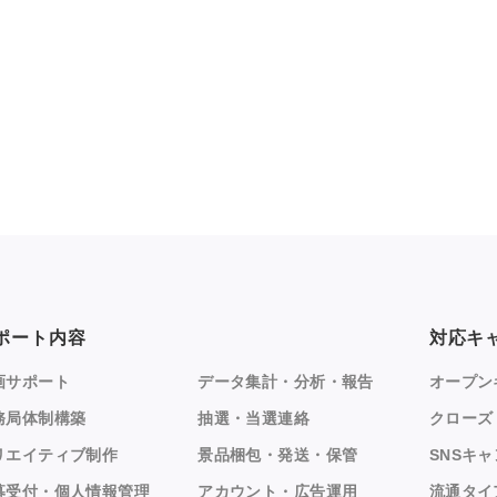
ポート内容
対応キ
画サポート
データ集計・分析・報告
オープン
務局体制構築
抽選・当選連絡
クローズ
リエイティブ制作
景品梱包・発送・保管
SNSキ
募受付・個人情報管理
アカウント・広告運用
流通タイ