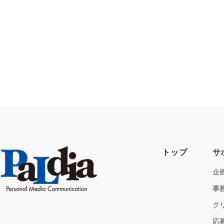
トップ
サ
企
事
ク
応