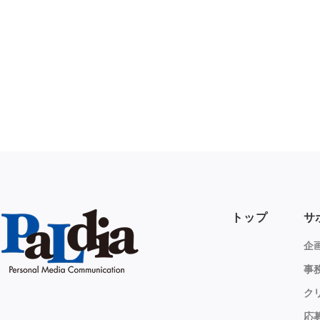
トップ
サ
企
事
ク
応