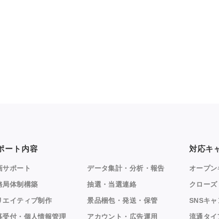
ポート内容
対応キ
画サポート
データ集計・分析・報告
オープン
務局体制構築
抽選・当選連絡
クローズ
リエイティブ制作
景品梱包・発送・保管
SNSキ
募受付・個人情報管理
アカウント・広告運用
流通タイ