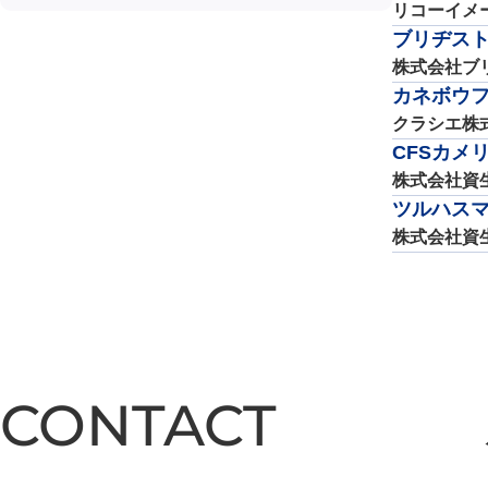
リコーイメ
ブリヂスト
株式会社ブ
カネボウ
クラシエ株
CFSカメ
株式会社資
ツルハス
株式会社資
CONTACT
CONTACT