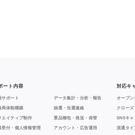
ポート内容
対応キ
画サポート
データ集計・分析・報告
オープン
務局体制構築
抽選・当選連絡
クローズ
リエイティブ制作
景品梱包・発送・保管
SNSキ
募受付・個人情報管理
アカウント・広告運用
流通タイ