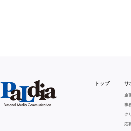
トップ
サ
企
事
ク
応