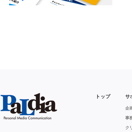
トップ
サ
企
事
ク