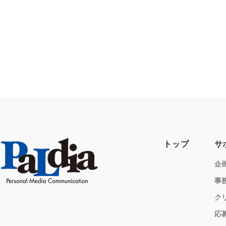
トップ
サ
企
事
ク
応