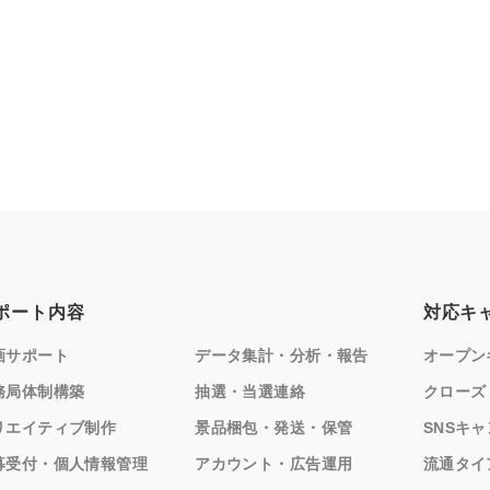
ポート内容
対応キ
画サポート
データ集計・分析・報告
オープン
務局体制構築
抽選・当選連絡
クローズ
リエイティブ制作
景品梱包・発送・保管
SNSキ
募受付・個人情報管理
アカウント・広告運用
流通タイ